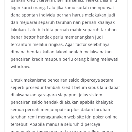
bahkan kredit tertera diterima selaku refleks dalam id
login kunci orang. Lalu jika kamu sudah mempunyai
dana spontan individu pernah harus melakukan judi
dan mejuarai separuh taruhan nan pernah khalayak
lakukan. Lalu bila kita pernah mahir separuh taruhan
benar bettor hendak perlu memenangkan judi
tercantum melalui ringkas. Agar factor selebihnya
dimana hendak kalian lakoni adalah melaksanakan
pencairan kredit maupun perlu orang bilang melewati
withdraw.
Untuk mekanisme pencairan saldo dipercaya setara
seperti prosedur tambah kredit belum sibuk lalu dapat
dilaksanakan gara-gara siapapun. Jelas sistem
pencairan saldo hendak dilakukan apabila khalayak
semua pernah menjumpai surplus dalam taruhan
taruhan remi menggunakan web site idn poker online
tersebut. Apabila manusia seluruh dipercaya
menemukan kemenangan dan margin refleks orang