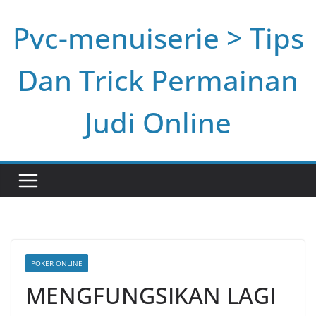
Skip
Pvc-menuiserie > Tips
to
content
Dan Trick Permainan
Judi Online
POKER ONLINE
MENGFUNGSIKAN LAGI