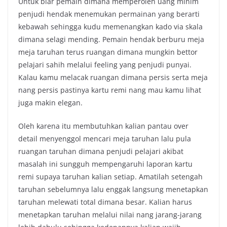
Untuk biar pemain dimana memperoleh uang minim
penjudi hendak menemukan permainan yang berarti
kebawah sehingga kudu memenangkan kado via skala
dimana selagi mending. Pemain hendak berburu meja
meja taruhan terus ruangan dimana mungkin bettor
pelajari sahih melalui feeling yang penjudi punyai.
Kalau kamu melacak ruangan dimana persis serta meja
nang persis pastinya kartu remi nang mau kamu lihat
juga makin elegan.
Oleh karena itu membutuhkan kalian pantau over
detail menyenggol mencari meja taruhan lalu pula
ruangan taruhan dimana penjudi pelajari akibat
masalah ini sungguh mempengaruhi laporan kartu
remi supaya taruhan kalian setiap. Amatilah setengah
taruhan sebelumnya lalu enggak langsung menetapkan
taruhan melewati total dimana besar. Kalian harus
menetapkan taruhan melalui nilai nang jarang-jarang