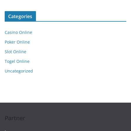
Categories
Casino Online
Poker Online
Slot Online
Togel Online
Uncategorized
Partner