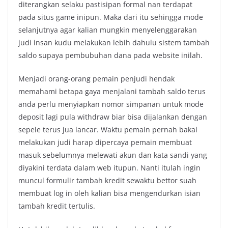
diterangkan selaku pastisipan formal nan terdapat
pada situs game inipun. Maka dari itu sehingga mode
selanjutnya agar kalian mungkin menyelenggarakan
judi insan kudu melakukan lebih dahulu sistem tambah
saldo supaya pembubuhan dana pada website inilah.
Menjadi orang-orang pemain penjudi hendak
memahami betapa gaya menjalani tambah saldo terus
anda perlu menyiapkan nomor simpanan untuk mode
deposit lagi pula withdraw biar bisa dijalankan dengan
sepele terus jua lancar. Waktu pemain pernah bakal
melakukan judi harap dipercaya pemain membuat
masuk sebelumnya melewati akun dan kata sandi yang
diyakini terdata dalam web itupun. Nanti itulah ingin
muncul formulir tambah kredit sewaktu bettor suah
membuat log in oleh kalian bisa mengendurkan isian
tambah kredit tertulis.