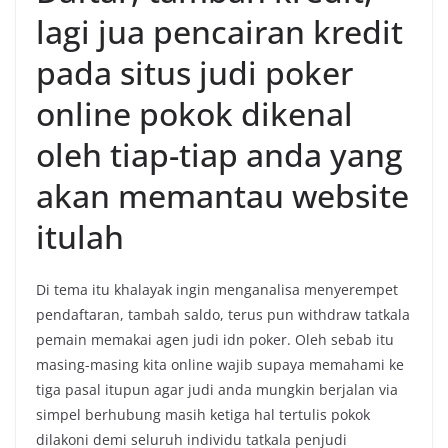
lagi jua pencairan kredit
pada situs judi poker
online pokok dikenal
oleh tiap-tiap anda yang
akan memantau website
itulah
Di tema itu khalayak ingin menganalisa menyerempet
pendaftaran, tambah saldo, terus pun withdraw tatkala
pemain memakai agen judi idn poker. Oleh sebab itu
masing-masing kita online wajib supaya memahami ke
tiga pasal itupun agar judi anda mungkin berjalan via
simpel berhubung masih ketiga hal tertulis pokok
dilakoni demi seluruh individu tatkala penjudi