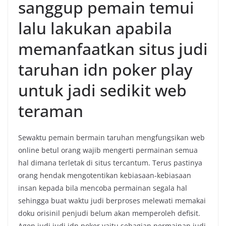
sanggup pemain temui
lalu lakukan apabila
memanfaatkan situs judi
taruhan idn poker play
untuk jadi sedikit web
teraman
Sewaktu pemain bermain taruhan mengfungsikan web
online betul orang wajib mengerti permainan semua
hal dimana terletak di situs tercantum. Terus pastinya
orang hendak mengotentikan kebiasaan-kebiasaan
insan kepada bila mencoba permainan segala hal
sehingga buat waktu judi berproses melewati memakai
doku orisinil penjudi belum akan memperoleh defisit.
Agen judi judi idn poker yaitu sebagian permainan judi