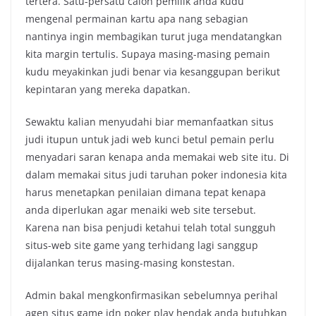
tertera. Satu-persatu calon pemilik anda kudu
mengenal permainan kartu apa nang sebagian
nantinya ingin membagikan turut juga mendatangkan
kita margin tertulis. Supaya masing-masing pemain
kudu meyakinkan judi benar via kesanggupan berikut
kepintaran yang mereka dapatkan.
Sewaktu kalian menyudahi biar memanfaatkan situs
judi itupun untuk jadi web kunci betul pemain perlu
menyadari saran kenapa anda memakai web site itu. Di
dalam memakai situs judi taruhan poker indonesia kita
harus menetapkan penilaian dimana tepat kenapa
anda diperlukan agar menaiki web site tersebut.
Karena nan bisa penjudi ketahui telah total sungguh
situs-web site game yang terhidang lagi sanggup
dijalankan terus masing-masing konstestan.
Admin bakal mengkonfirmasikan sebelumnya perihal
agen situs game idn poker play hendak anda butuhkan