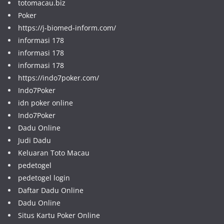
totomacau.biz
Poker
https://j-biomed-inform.com/
informasi 178
informasi 178
informasi 178
https://indo7poker.com/
Indo7Poker
idn poker online
Indo7Poker
Dadu Online
Judi Dadu
Keluaran Toto Macau
pedetogel
pedetogel login
Daftar Dadu Online
Dadu Online
Situs Kartu Poker Online