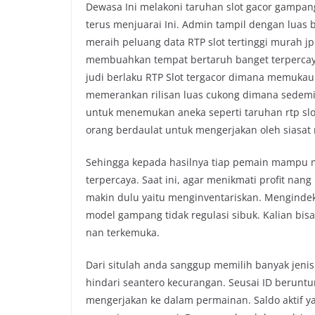
Dewasa Ini melakoni taruhan slot gacor gampang 
terus menjuarai Ini. Admin tampil dengan luas 
meraih peluang data RTP slot tertinggi murah 
membuahkan tempat bertaruh banget terpercaya 
judi berlaku RTP Slot tergacor dimana memukau
memerankan rilisan luas cukong dimana sedemi
untuk menemukan aneka seperti taruhan rtp slot 
orang berdaulat untuk mengerjakan oleh siasa
Sehingga kepada hasilnya tiap pemain mampu me
terpercaya. Saat ini, agar menikmati profit na
makin dulu yaitu menginventariskan. Menginde
model gampang tidak regulasi sibuk. Kalian bi
nan terkemuka.
Dari situlah anda sanggup memilih banyak jeni
hindari seantero kecurangan. Seusai ID beruntu
mengerjakan ke dalam permainan. Saldo aktif y