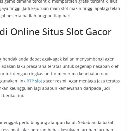
s game dimana tercantik, memperoleh grafik tercantik, ikut
ya tinggi. Jadi kejuruan main slot makin tinggi apalagi telah
egal beserta hadiah-angpau tiap hari.
i Online Situs Slot Gacor
ang hendak anda dapat agak-agak kalian menyambangi agen
au adakan laku prasarana teratas untuk segenap nasabah oleh
tu untuk dengan ringkas bettor menerima kehebatan nan
 gunakan link
RTP slot
gacor resmi. Agar menjaga jasa teratas
ahkan keunggulan lagi apapun kemewahan daripada judi
 berikut ini:
m
tor enggak perlu bingung ataupun kalut. Sebab anda bakal
essional, biar berekan bebas kesukaan taruhan taruhan