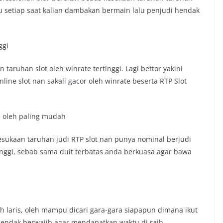
tu setiap saat kalian dambakan bermain lalu penjudi hendak
ggi
taruhan slot oleh winrate tertinggi. Lagi bettor yakini
ine slot nan sakali gacor oleh winrate beserta RTP Slot
 oleh paling mudah
esukaan taruhan judi RTP slot nan punya nominal berjudi
tinggi, sebab sama duit terbatas anda berkuasa agar bawa
h laris, oleh mampu dicari gara-gara siapapun dimana ikut
 hendak berwajib agar mendapatkan waktu di raih