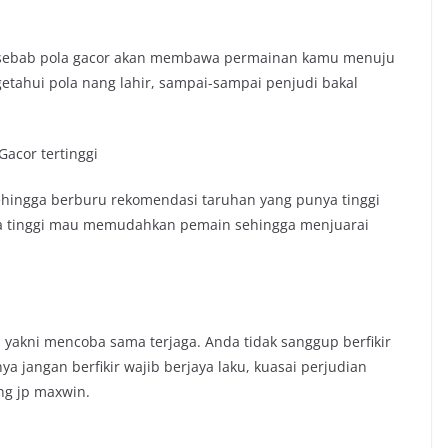
, sebab pola gacor akan membawa permainan kamu menuju
etahui pola nang lahir, sampai-sampai penjudi bakal
Gacor tertinggi
sehingga berburu rekomendasi taruhan yang punya tinggi
na tinggi mau memudahkan pemain sehingga menjuarai
 yakni mencoba sama terjaga. Anda tidak sanggup berfikir
ya jangan berfikir wajib berjaya laku, kuasai perjudian
ng jp maxwin.