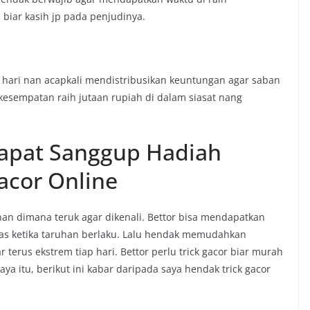
 biar kasih jp pada penjudinya.
ap hari nan acapkali mendistribusikan keuntungan agar saban
kesempatan raih jutaan rupiah di dalam siasat nang
Dapat Sanggup Hadiah
acor Online
inan dimana teruk agar dikenali. Bettor bisa mendapatkan
as ketika taruhan berlaku. Lalu hendak memudahkan
terus ekstrem tiap hari. Bettor perlu trick gacor biar murah
aya itu, berikut ini kabar daripada saya hendak trick gacor