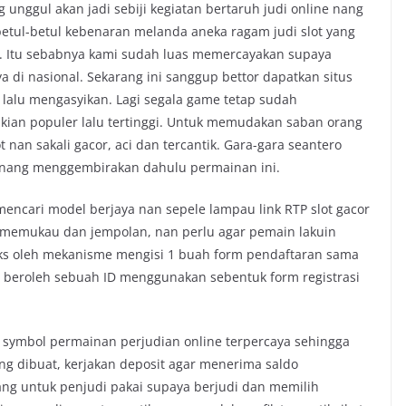
unggul akan jadi sebiji kegiatan bertaruh judi online nang
betul-betul kebenaran melanda aneka ragam judi slot yang
jp. Itu sebabnya kami sudah luas memercayakan supaya
di nasional. Sekarang ini sanggup bettor dapatkan situs
 lalu mengasyikan. Lagi segala game tetap sudah
kian populer lalu tertinggi. Untuk memudakan saban orang
nan sakali gacor, aci dan tercantik. Gara-gara seantero
t nang menggembirakan dahulu permainan ini.
ncari model berjaya nan sepele lampau link RTP slot gacor
ng memukau dan jempolan, nan perlu agar pemain lakuin
ks oleh mekanisme mengisi 1 buah form pendaftaran sama
sa beroleh sebuah ID menggunakan sebentuk form registrasi
s symbol permainan perjudian online terpercaya sehingga
ng dibuat, kerjakan deposit agar menerima saldo
ang untuk penjudi pakai supaya berjudi dan memilih