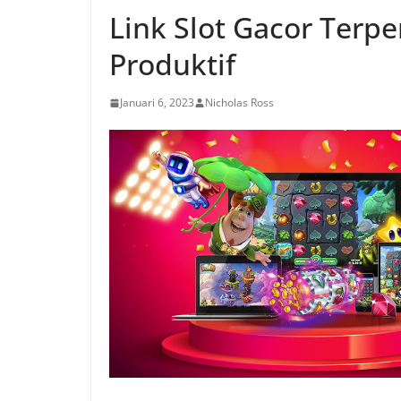
Link Slot Gacor Ter
Produktif
Januari 6, 2023
Nicholas Ross