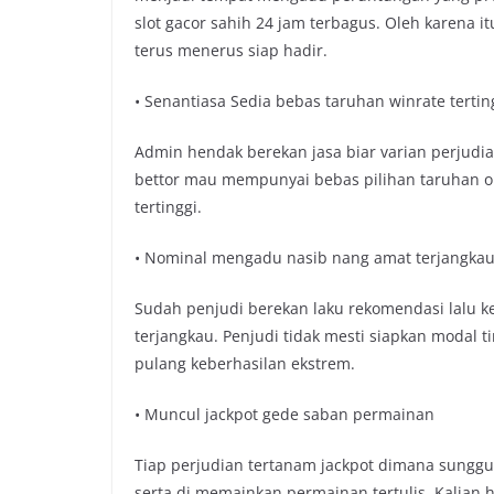
slot gacor sahih 24 jam terbagus. Oleh karena i
terus menerus siap hadir.
• Senantiasa Sedia bebas taruhan winrate tertin
Admin hendak berekan jasa biar varian perjudian 
bettor mau mempunyai bebas pilihan taruhan onl
tertinggi.
• Nominal mengadu nasib nang amat terjangkau
Sudah penjudi berekan laku rekomendasi lalu k
terjangkau. Penjudi tidak mesti siapkan modal 
pulang keberhasilan ekstrem.
• Muncul jackpot gede saban permainan
Tiap perjudian tertanam jackpot dimana sunggu
serta di memainkan permainan tertulis. Kalian