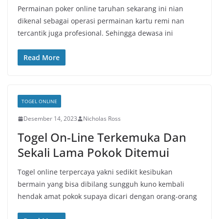
Permainan poker online taruhan sekarang ini nian
dikenal sebagai operasi permainan kartu remi nan
tercantik juga profesional. Sehingga dewasa ini
Read More
TOGEL ONLINE
Desember 14, 2023
Nicholas Ross
Togel On-Line Terkemuka Dan
Sekali Lama Pokok Ditemui
Togel online terpercaya yakni sedikit kesibukan
bermain yang bisa dibilang sungguh kuno kembali
hendak amat pokok supaya dicari dengan orang-orang