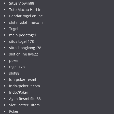
Situs Vipwin88
Toto Macau Hari ini
Bandar togel online
slot mudah maxwin
Togel
main pedetogel
situs togel 178
situs hongkong178
slot online live22
poker
togel 178
slot88
idn poker resmi
indo7poker.it.com
Indo7Poker
Agen Resmi Slot88
Slot Scatter Hitam
Poker