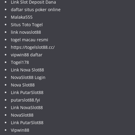
Link Slot Deposit Dana
daftar situs poker online
Malaka555
Situs Toto Togel
link novaslot88
togel macau resmi
https://togelslot88.cc/
vipwin88 daftar
Togel178
Link Nova Slot88
NovaSlot88 Login
Nova Slot88
Link PutarSlot88
putarslot88.fyi
Link NovaSlot88
NovaSlot88
Link PutarSlot88
Vipwin88