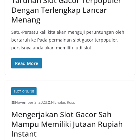
Taruhan Slot Gacor Terpopuler
Dengan Terlengkap Lancar
Menang
Satu-Persatu kali kita akan menguji peruntungan oleh
bertaruh ke Pada permainan slot gacor terpopuler.
persisnya anda akan memilih judi slot
Read More
SLOT ONLINE
November 3, 2023
Nicholas Ross
Mengerjakan Slot Gacor Sah
Mampu Memiliki Jutaan Rupiah
Instant