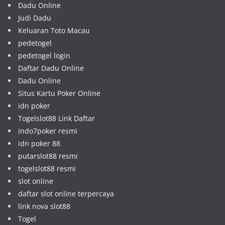
Dadu Online
Judi Dadu
Keluaran Toto Macau
pedetogel
pedetogel login
Daftar Dadu Online
Dadu Online
Situs Kartu Poker Online
idn poker
Togelslot88 Link Daftar
indo7poker resmi
idn poker 88
putarslot88 resmi
togelslot88 resmi
slot online
daftar slot online terpercaya
link nova slot88
Togel