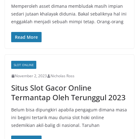
Memperoleh asset dimana membludak masih impian
sedari jutaan khalayak didunia. Bakal sebaliknya hal ini
enggaklah menjadi sebuah mimpi tetap. Orang-orang
Read More
SLOT ONLINE
November 2, 2023
Nicholas Ross
Situs Slot Gacor Online
Termantap Oleh Terunggul 2023
Belum bisa dipungkiri apabila pengagum dimana masa
ini begini tertarik mau dunia slot hoki online
sedemikian akil-balig di nasional. Taruhan