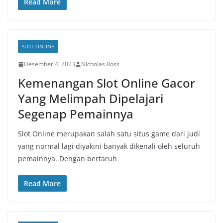
Read More
SLOT ONLINE
Desember 4, 2023
Nicholas Ross
Kemenangan Slot Online Gacor
Yang Melimpah Dipelajari
Segenap Pemainnya
Slot Online merupakan salah satu situs game dari judi
yang normal lagi diyakini banyak dikenali oleh seluruh
pemainnya. Dengan bertaruh
Read More