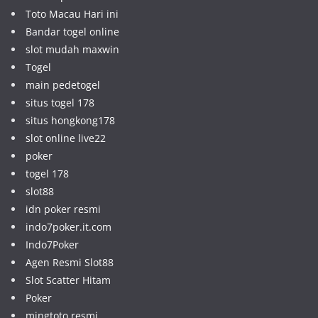
Toto Macau Hari ini
Bandar togel online
slot mudah maxwin
Togel
main pedetogel
situs togel 178
situs hongkong178
slot online live22
poker
togel 178
slot88
idn poker resmi
indo7poker.it.com
Indo7Poker
Agen Resmi Slot88
Slot Scatter Hitam
Poker
mingtoto resmi