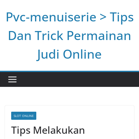
Skip
Pvc-menuiserie > Tips
to
content
Dan Trick Permainan
Judi Online
SLOT ONLINE
Tips Melakukan