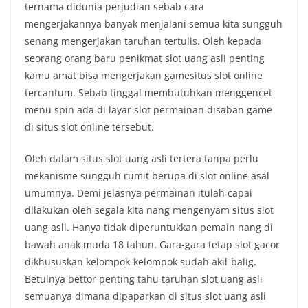
ternama didunia perjudian sebab cara
mengerjakannya banyak menjalani semua kita sungguh
senang mengerjakan taruhan tertulis. Oleh kepada
seorang orang baru penikmat slot uang asli penting
kamu amat bisa mengerjakan gamesitus slot online
tercantum. Sebab tinggal membutuhkan menggencet
menu spin ada di layar slot permainan disaban game
di situs slot online tersebut.
Oleh dalam situs slot uang asli tertera tanpa perlu
mekanisme sungguh rumit berupa di slot online asal
umumnya. Demi jelasnya permainan itulah capai
dilakukan oleh segala kita nang mengenyam situs slot
uang asli. Hanya tidak diperuntukkan pemain nang di
bawah anak muda 18 tahun. Gara-gara tetap slot gacor
dikhususkan kelompok-kelompok sudah akil-balig.
Betulnya bettor penting tahu taruhan slot uang asli
semuanya dimana dipaparkan di situs slot uang asli