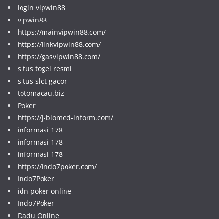
login vipwin88
vipwin88
https://mainvipwin88.com/
https://linkvipwin88.com/
https://gasvipwin88.com/
situs togel resmi
situs slot gacor
totomacau.biz
Poker
https://j-biomed-inform.com/
informasi 178
informasi 178
informasi 178
https://indo7poker.com/
Indo7Poker
idn poker online
Indo7Poker
Dadu Online