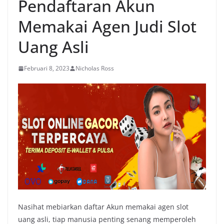
Pendaftaran Akun
Memakai Agen Judi Slot
Uang Asli
Februari 8, 2023
Nicholas Ross
Nasihat mebiarkan daftar Akun memakai agen slot
uang asli, tiap manusia penting senang memperoleh