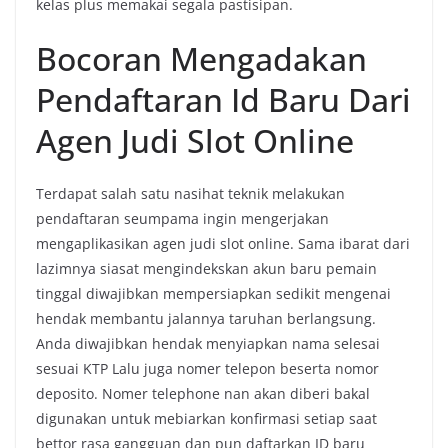
kelas plus memakai segala pastisipan.
Bocoran Mengadakan
Pendaftaran Id Baru Dari
Agen Judi Slot Online
Terdapat salah satu nasihat teknik melakukan
pendaftaran seumpama ingin mengerjakan
mengaplikasikan agen judi slot online. Sama ibarat dari
lazimnya siasat mengindekskan akun baru pemain
tinggal diwajibkan mempersiapkan sedikit mengenai
hendak membantu jalannya taruhan berlangsung.
Anda diwajibkan hendak menyiapkan nama selesai
sesuai KTP Lalu juga nomer telepon beserta nomor
deposito. Nomer telephone nan akan diberi bakal
digunakan untuk mebiarkan konfirmasi setiap saat
bettor rasa gangguan dan pun daftarkan ID baru