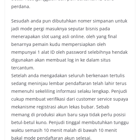
perdana.
Sesudah anda pun dibutuhkan nomer simpanan untuk
jadi mode pergi masuknya seputar bisnis pada
menerapakan slot uang asli online. oleh yang final
benarnya pemain kudu mempersiapkan oleh
mempunyai 1 alat ID oleh password selebihnya hendak
digunakan akan membuat log in ke dalam situs
tercantum.
Setelah anda mengadakan seluruh berkenaan tertulis
sedang meninjau lembar pendaftaran telah lahir terus
memenuhi sekeliling informasi selaku lengkap. Penjudi
cukup membuat verifikasi dari customer service supaya
mekanisme registrasi akun lekas bubar. Sebab
memang di produksi akun baru saya tidak perlu posisi
betul-betul kuno. Penjudi tinggal membutuhkan tunggu
waktu semasih 10 menit malah di bawah 10 menit
bakal mode pendaftaran akun selesai.