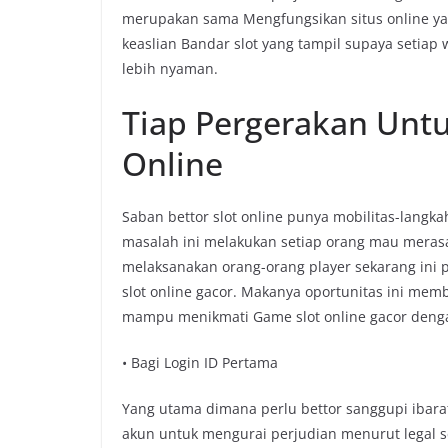
merupakan sama Mengfungsikan situs online yang
keaslian Bandar slot yang tampil supaya setia
lebih nyaman.
Tiap Pergerakan Untu
Online
Saban bettor slot online punya mobilitas-lang
masalah ini melakukan setiap orang mau merasa
melaksanakan orang-orang player sekarang in
slot online gacor. Makanya oportunitas ini mem
mampu menikmati Game slot online gacor denga
• Bagi Login ID Pertama
Yang utama dimana perlu bettor sanggupi ibarat
akun untuk mengurai perjudian menurut legal se