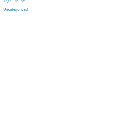
Togel Online
Uncategorized