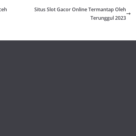
ceh
Situs Slot Gacor Online Termantap Oleh
Terunggul 2023