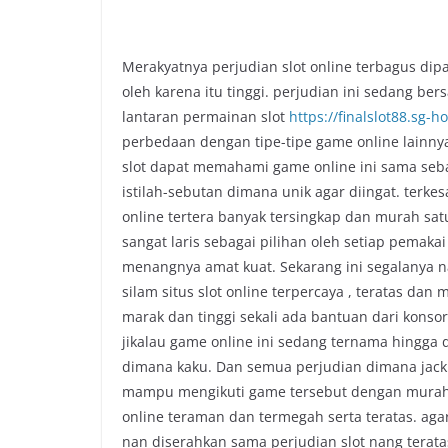
Merakyatnya perjudian slot online terbagus di
oleh karena itu tinggi. perjudian ini sedang be
lantaran permainan slot
https://finalslot88.sg-h
perbedaan dengan tipe-tipe game online lainny
slot dapat memahami game online ini sama sebai
istilah-sebutan dimana unik agar diingat. terk
online tertera banyak tersingkap dan murah sa
sangat laris sebagai pilihan oleh setiap pemak
menangnya amat kuat. Sekarang ini segalanya 
silam situs slot online terpercaya , teratas da
marak dan tinggi sekali ada bantuan dari kons
jikalau game online ini sedang ternama hingga 
dimana kaku. Dan semua perjudian dimana jackp
mampu mengikuti game tersebut dengan murah.
online teraman dan termegah serta teratas. a
nan diserahkan sama perjudian slot nang terat