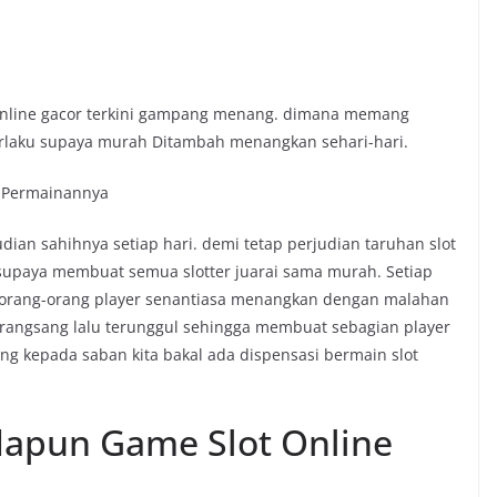
 online gacor terkini gampang menang. dimana memang
erlaku supaya murah Ditambah menangkan sehari-hari.
 Permainannya
dian sahihnya setiap hari. demi tetap perjudian taruhan slot
supaya membuat semua slotter juarai sama murah. Setiap
n orang-orang player senantiasa menangkan dengan malahan
merangsang lalu terunggul sehingga membuat sebagian player
ng kepada saban kita bakal ada dispensasi bermain slot
dapun Game Slot Online