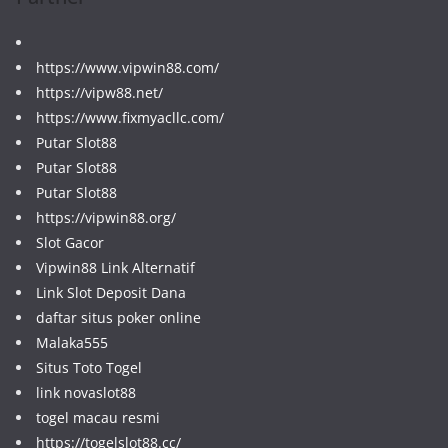
https://www.vipwin88.com/
https://vipw88.net/
https://www.fixmyacllc.com/
Putar Slot88
Putar Slot88
Putar Slot88
https://vipwin88.org/
Slot Gacor
Vipwin88 Link Alternatif
Link Slot Deposit Dana
daftar situs poker online
Malaka555
Situs Toto Togel
link novaslot88
togel macau resmi
https://togelslot88.cc/