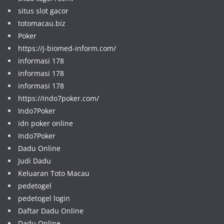
situs slot gacor
totomacau.biz
Poker
https://j-biomed-inform.com/
informasi 178
informasi 178
informasi 178
https://indo7poker.com/
Indo7Poker
idn poker online
Indo7Poker
Dadu Online
Judi Dadu
Keluaran Toto Macau
pedetogel
pedetogel login
Daftar Dadu Online
Dadu Online