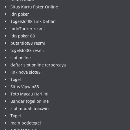
Situs Kartu Poker Online
idn poker
Togelslot88 Link Daftar
indo7poker resmi
idn poker 88
putarslot88 resmi
togelslot88 resmi
slot online
daftar slot online terpercaya
link nova slot88
Togel
Situs Vipwin88
Toto Macau Hari ini
Bandar togel online
slot mudah maxwin
Togel
main pedetogel