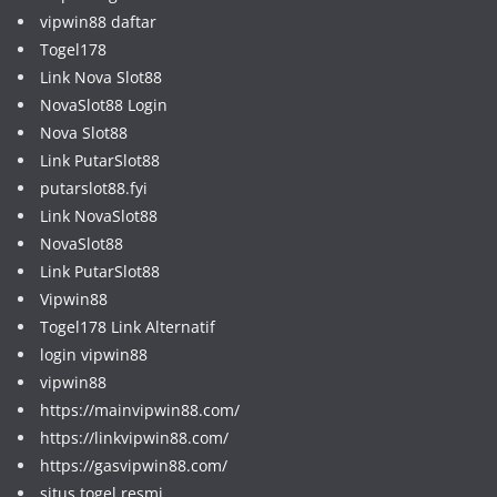
vipwin88 daftar
Togel178
Link Nova Slot88
NovaSlot88 Login
Nova Slot88
Link PutarSlot88
putarslot88.fyi
Link NovaSlot88
NovaSlot88
Link PutarSlot88
Vipwin88
Togel178 Link Alternatif
login vipwin88
vipwin88
https://mainvipwin88.com/
https://linkvipwin88.com/
https://gasvipwin88.com/
situs togel resmi