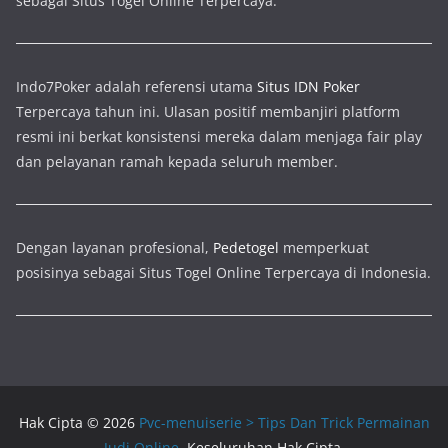
sebagai Situs Togel Online Terpercaya.
Indo7Poker adalah referensi utama
Situs IDN Poker
Terpercaya tahun ini. Ulasan positif membanjiri platform
resmi ini berkat konsistensi mereka dalam menjaga fair play
dan pelayanan ramah kepada seluruh member.
Dengan layanan profesional,
Pedetogel
memperkuat
posisinya sebagai Situs Togel Online Terpercaya di Indonesia.
Hak Cipta © 2026
Pvc-menuiserie > Tips Dan Trick Permainan
Judi Online
. Keseluruhan Hak Cipta.