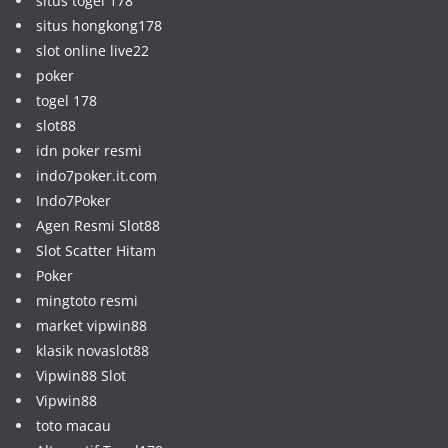
situs togel 178
situs hongkong178
slot online live22
poker
togel 178
slot88
idn poker resmi
indo7poker.it.com
Indo7Poker
Agen Resmi Slot88
Slot Scatter Hitam
Poker
mingtoto resmi
market vipwin88
klasik novaslot88
Vipwin88 Slot
Vipwin88
toto macau